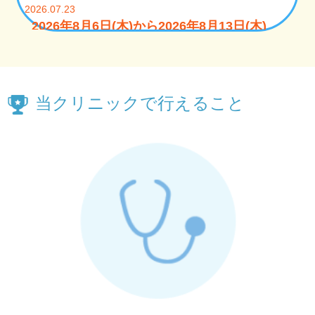
また、診察には毎月1回の『 保険証の提示 』が必要
です。手元に保険証がない場合は全額自己負担とな
ります事を周知下さい。尚、「健康保険被保険者資
格証明書」を持参された方は保険診療を行います。
当クリニックで行えること
2025.8.10
いびき・無呼吸などの睡眠時無呼吸症候
群外来の初診をご希望される方は、完全
予約制となりますので、お電話での予約
をお願い致します。
当院では、いびき・無呼吸などの睡眠時無呼吸症候
群外来の初診をご希望される方は完全予約制とさせ
て頂いておりますので、お電話での予約をお願い致
します。 白金いびき・内科クリニック：電話番号
03-3440-0800 です。
2025.8.10
土曜日 午前・午後の診察は完全予約制と