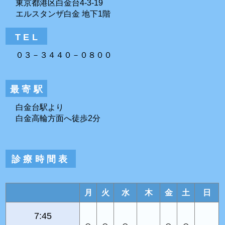
東京都港区白金台4-3-19
エルスタンザ白金 地下1階
TEL
０３－３４４０－０８００
最寄駅
白金台駅より
白金高輪方面へ徒歩2分
診療時間表
月
火
水
木
金
土
日
7:45