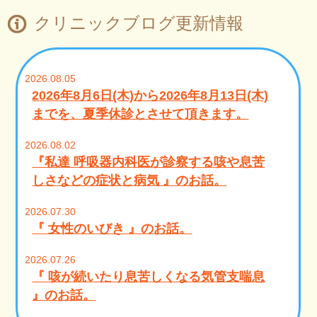
をお願い致します。
クリニックブログ更新情報
当院では発熱・咳・痰などの風邪症状の方の診察を
行っております。必要に応じて新型コロナ抗原検
査・インフルエンザ抗原検査・アデノウイルス抗原
検査(咽頭結膜熱)・溶連菌抗原検査・マイコプラズマ
抗原検査などを年齢問わずに実施しています。
感染予防のため院内の専用個室感染対策室での診察
となります。他の方と重ならないように予約制にし
ておりますので、お電話での予約をお願い致しま
す。
2023.8.10
当院では初診の方は完全予約制となって
おりますので、お電話で診察時間をご予
約下さい。
当院では、初診の方の診察は完全予約制となってお
ります。当院での診察が初めてとなる方は、必ずお
電話で診察時間の予約をお願い致します。