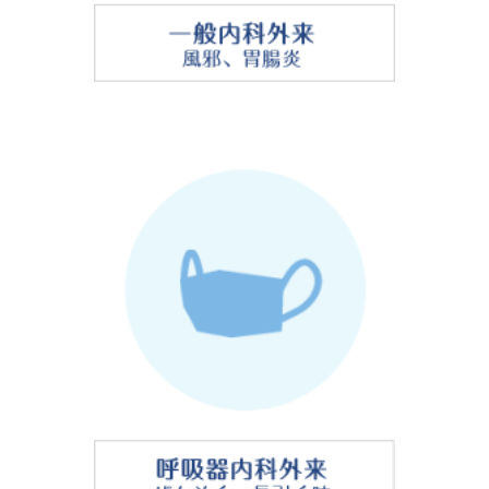
なっております。
混雑緩和のため、土曜日 午前・午後の診察は完全予
約制となっております。診察をご希望の方は、再診
の方・新患の方共にお電話又はインターネットでの
予約をお願い致します。
また予約枠が満員になった場合は、当日の診察をお
断りさせて頂く場合があります。
2025.6.1
夜間・早朝加算について。
厚生労働省の診療規定に伴い、一部の受付時間帯に
おける加算が設定されております。以下の時間に受
付された場合に診察料 (初診料または再診料 )に 50
点(3割負担の方で150円)が加算されます。
・7:45から8:00の間に受付された時。
・土曜日の12:45から16:00の間に受付された時。
2024.1.28