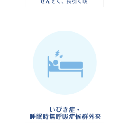
現在、当院では他院からのCPAPの転院
は受け付けておりません。
現在 当院では診療所の人員不足のため、他院からの
CPAPの転院を受け付けておりません。ご了承下さ
い。
2023.3.25
当院では「マイナンバーカード」でも健
康保険証確認が出来ます。
当院で「マイナンバーカード」を用いた健康保険証
確認が出来ます。ただし初回はシステム不具合が起
こりえるため、従来の健康保険証の持参もお願い致
します。これまで通り健康保険証単独での確認も変
わらず出来ます。