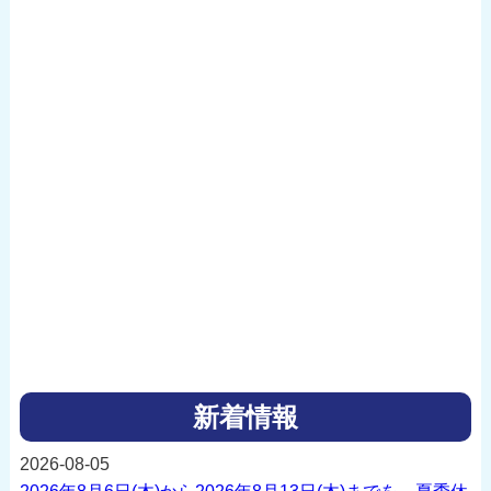
新着情報
2026-08-05