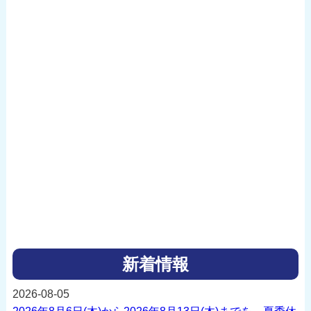
新着情報
2026-08-05