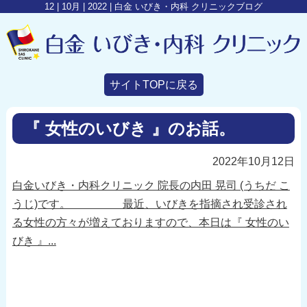
12 | 10月 | 2022 | 白金 いびき・内科 クリニックブログ
サイトTOPに戻る
『 女性のいびき 』のお話。
2022年10月12日
白金いびき・内科クリニック 院長の内田 晃司 (うちだ こ
うじ)です。 最近、いびきを指摘され受診され
る女性の方々が増えておりますので、本日は『 女性のい
びき 』...