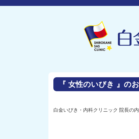
『 女性のいびき 』の
白金いびき・内科クリニック 院長の内田