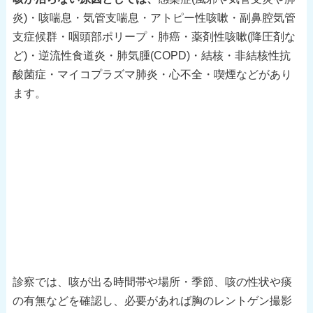
炎)・咳喘息・気管支喘息・アトピー性咳嗽・副鼻腔気管
支症候群・咽頭部ポリープ・肺癌・薬剤性咳嗽(降圧剤な
ど)・逆流性食道炎・肺気腫(COPD)・結核・非結核性抗
酸菌症・マイコプラズマ肺炎・心不全・喫煙などがあり
ます。
診察では、咳が出る時間帯や場所・季節、咳の性状や痰
の有無などを確認し、必要があれば胸のレントゲン撮影