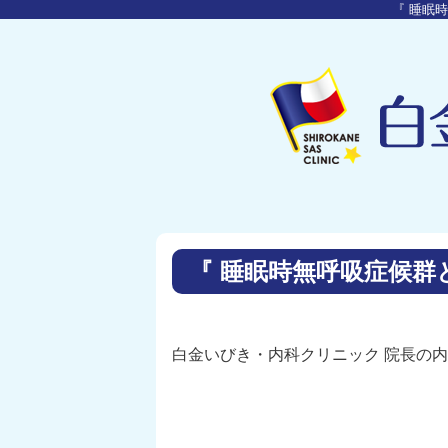
『 睡眠
『 睡眠時無呼吸症候群
白金いびき・内科クリニック 院長の内田